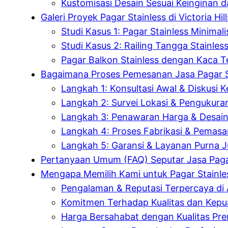
Kustomisasi Desain Sesuai Keinginan 
Galeri Proyek Pagar Stainless di Victoria Hi
Studi Kasus 1: Pagar Stainless Minima
Studi Kasus 2: Railing Tangga Stainle
Pagar Balkon Stainless dengan Kaca 
Bagaimana Proses Pemesanan Jasa Pagar S
Langkah 1: Konsultasi Awal & Diskusi K
Langkah 2: Survei Lokasi & Pengukuran
Langkah 3: Penawaran Harga & Desain
Langkah 4: Proses Fabrikasi & Pemas
Langkah 5: Garansi & Layanan Purna J
Pertanyaan Umum (FAQ) Seputar Jasa Pagar
Mengapa Memilih Kami untuk Pagar Stainless
Pengalaman & Reputasi Terpercaya di 
Komitmen Terhadap Kualitas dan Kep
Harga Bersahabat dengan Kualitas Pr