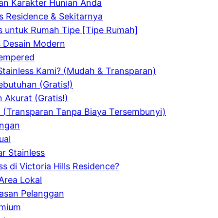
dan Karakter Hunian Anda
lls Residence & Sekitarnya
lis untuk Rumah Tipe [Tipe Rumah]
ss Desain Modern
Tempered
tainless Kami? (Mudah & Transparan)
ebutuhan (Gratis!)
 Akurat (Gratis!)
 (Transparan Tanpa Biaya Tersembunyi)
angan
ual
 Stainless
 di Victoria Hills Residence?
Area Lokal
uasan Pelanggan
emium