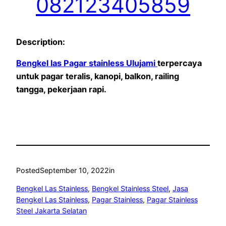
082123405859
Description:
Bengkel las Pagar stainless Ulujami
terpercaya
untuk pagar teralis, kanopi, balkon, railing
tangga, pekerjaan rapi.
Posted
September 10, 2022
in
Bengkel Las Stainless
, 
Bengkel Stainless Steel
, 
Jasa
Bengkel Las Stainless
, 
Pagar Stainless
, 
Pagar Stainless
Steel Jakarta Selatan