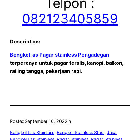
Telpon :
082123405859
Description:
Bengkel las Pagar stainless Pengadegan
terpercaya untuk pagar teralis, kanopi, balkon,
railing tangga, pekerjaan rapi.
Posted
September 10, 2022
in
Bengkel Las Stainless
, 
Bengkel Stainless Steel
, 
Jasa
Bengkel Las Stainless
, 
Pagar Stainless
, 
Pagar Stainless