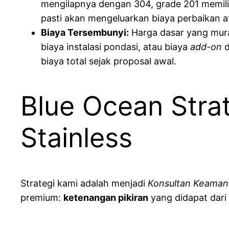
mengilapnya dengan 304, grade 201 memili
pasti akan mengeluarkan biaya perbaikan a
Biaya Tersembunyi:
Harga dasar yang murah
biaya instalasi pondasi, atau biaya
add-on
d
biaya total sejak proposal awal.
Blue Ocean Strat
Stainless
Strategi kami adalah menjadi
Konsultan Keaman
premium:
ketenangan pikiran
yang didapat dari 