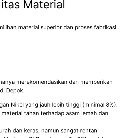
itas Material
ilihan material superior dan proses fabrikasi
ess hanya merekomendasikan dan memberikan
 di Depok.
n Nikel yang jauh lebih tinggi (minimal 8%).
at material tahan terhadap asam lemah dan
rah dan keras, namun sangat rentan