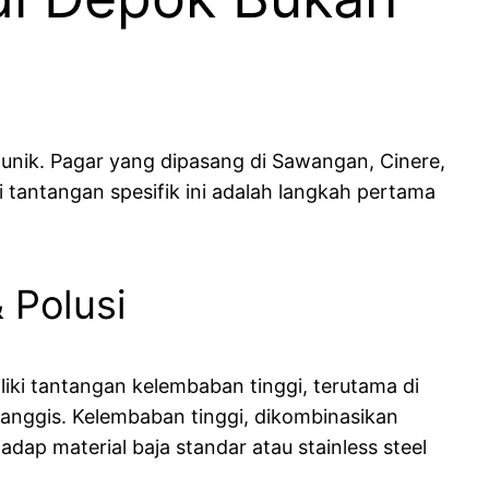
 unik. Pagar yang dipasang di Sawangan, Cinere,
tantangan spesifik ini adalah langkah pertama
 Polusi
liki tantangan kelembaban tinggi, terutama di
manggis. Kelembaban tinggi, dikombinasikan
hadap material baja standar atau stainless steel