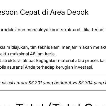
espon Cepat di Area Depok
roduksi dan munculnya karat struktural. Jika terjad
klaim diajukan, tim teknis kami menjamin akan melak
waktu maksimal 48 jam kerja.
at struktural akibat kegagalan material atau proses k
lis asuransi Anda terhadap kerugian investasi.
visual antara SS 201 yang berkarat vs SS 304 yang b