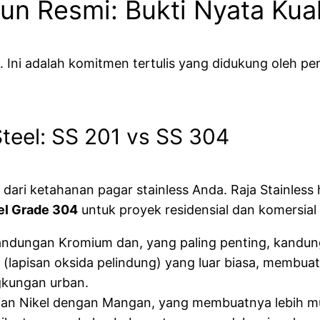
un Resmi: Bukti Nyata Kual
. Ini adalah komitmen tertulis yang didukung oleh pem
teel: SS 201 vs SS 304
i dari ketahanan pagar stainless Anda. Raja Stainl
el Grade 304
untuk proyek residensial dan komersial
ndungan Kromium dan, yang paling penting, kandunga
f (lapisan oksida pelindung) yang luar biasa, membu
ngkungan urban.
an Nikel dengan Mangan, yang membuatnya lebih mu