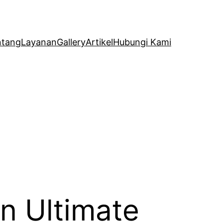
ntang
Layanan
Gallery
Artikel
Hubungi Kami
n Ultimate