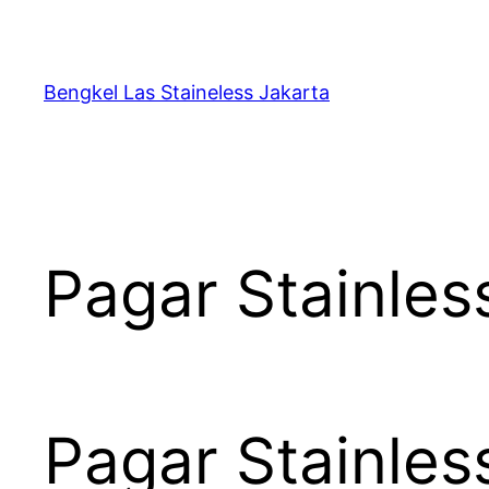
Bengkel Las Staineless Jakarta
Pagar Stainle
Pagar Stainles