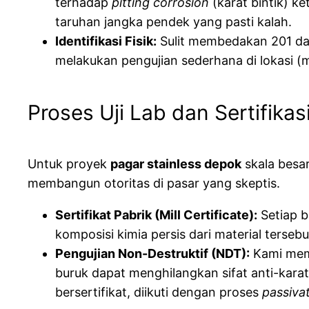
terhadap
pitting corrosion
(karat bintik) k
taruhan jangka pendek yang pasti kalah.
Identifikasi Fisik:
Sulit membedakan 201 dan 
melakukan pengujian sederhana di lokasi 
Proses Uji Lab dan Sertifikas
Untuk proyek
pagar stainless depok
skala besa
membangun otoritas di pasar yang skeptis.
Sertifikat Pabrik (Mill Certificate):
Setiap b
komposisi kimia persis dari material ters
Pengujian Non-Destruktif (NDT):
Kami mema
buruk dapat menghilangkan sifat anti-kar
bersertifikat, diikuti dengan proses
passiva