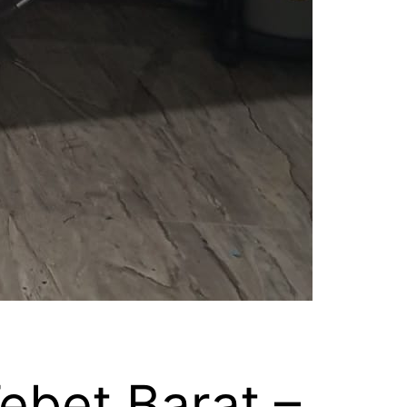
ebet Barat –