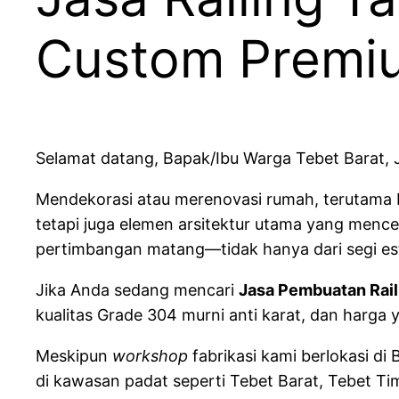
Custom Premium
Selamat datang, Bapak/Ibu Warga Tebet Barat, J
Mendekorasi atau merenovasi rumah, terutama b
tetapi juga elemen arsitektur utama yang mence
pertimbangan matang—tidak hanya dari segi este
Jika Anda sedang mencari
Jasa Pembuatan Rail
kualitas Grade 304 murni anti karat, dan harg
Meskipun
workshop
fabrikasi kami berlokasi di 
di kawasan padat seperti Tebet Barat, Tebet Ti