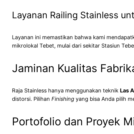
Layanan Railing Stainless un
Layanan ini memastikan bahwa kami mendapatkan
mikrolokal Tebet, mulai dari sekitar Stasiun T
Jaminan Kualitas Fabrik
Raja Stainless hanya menggunakan teknik
Las A
distorsi. Pilihan
Finishing
yang bisa Anda pilih me
Portofolio dan Proyek M