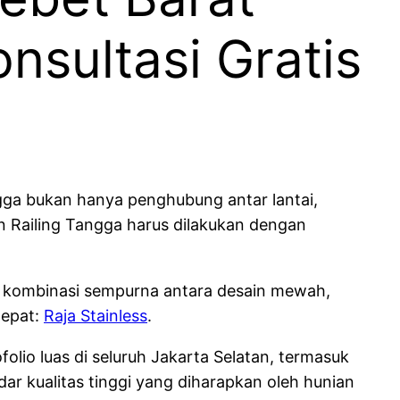
nsultasi Gratis
gga bukan hanya penghubung antar lantai,
n Railing Tangga harus dilakukan dengan
kombinasi sempurna antara desain mewah,
tepat:
Raja Stainless
.
folio luas di seluruh Jakarta Selatan, termasuk
ar kualitas tinggi yang diharapkan oleh hunian