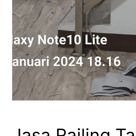
Jasa Railing T