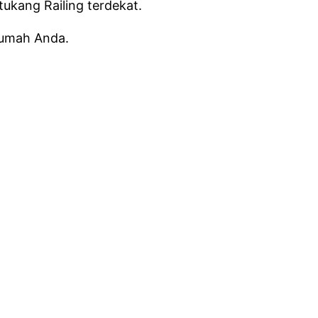
ukang Railing terdekat.
 rumah Anda.