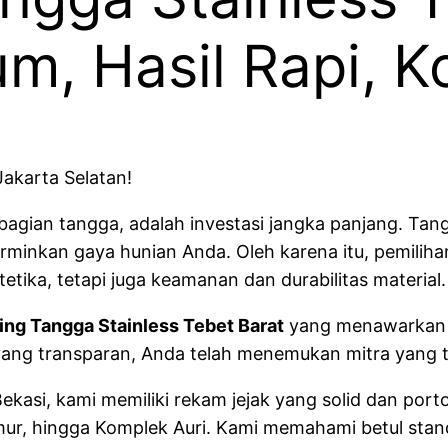
, Hasil Rapi, Ko
akarta Selatan!
agian tangga, adalah investasi jangka panjang. Tan
rminkan gaya hunian Anda. Oleh karena itu, pemiliha
tika, tetapi juga keamanan dan durabilitas material.
ing Tangga Stainless Tebet Barat
yang menawarkan 
a yang transparan, Anda telah menemukan mitra yang 
Bekasi, kami memiliki rekam jejak yang solid dan porto
mur, hingga Komplek Auri. Kami memahami betul stand