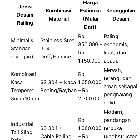
Harga
Jenis
Kombinasi
Estimasi
Keunggulan
Desain
Material
(Mulai
Desain
Railing
Dari)
Rp
Paling
Minimalis
Stainless Steel
850.000 –
ekonomis,
Standar
304
Rp
kuat, dan
(Jari-jari)
Doff/Hairline
1.150.000
abadi.
Mewah,
Kombinasi
Rp
terang, dan
Kaca
SS 304 + Kaca
1.650.000
aman sebagai
Tempered
Bening/Rayban
– Rp
penghalang
8mm/10mm
2.300.000
solid.
Modern,
Rp
pandangan
Industrial
SS 304 +
1.000.000
terbuka
Tali Sling
Cable Railing
– Rp
(unobstructed