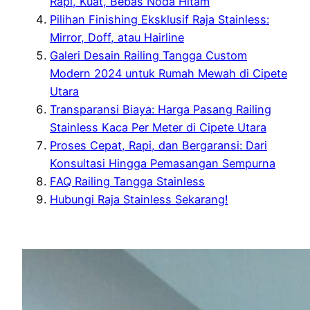
Rapi, Kuat, Bebas Noda Hitam
Pilihan Finishing Eksklusif Raja Stainless:
Mirror, Doff, atau Hairline
Galeri Desain Railing Tangga Custom
Modern 2024 untuk Rumah Mewah di Cipete
Utara
Transparansi Biaya: Harga Pasang Railing
Stainless Kaca Per Meter di Cipete Utara
Proses Cepat, Rapi, dan Bergaransi: Dari
Konsultasi Hingga Pemasangan Sempurna
FAQ Railing Tangga Stainless
Hubungi Raja Stainless Sekarang!