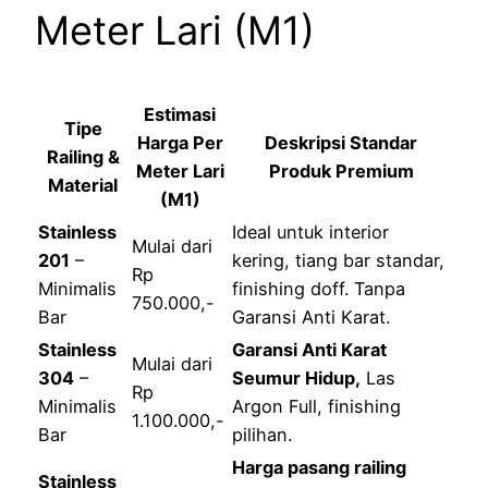
Meter Lari (M1)
Estimasi
Tipe
Harga Per
Deskripsi Standar
Railing &
Meter Lari
Produk Premium
Material
(M1)
Stainless
Ideal untuk interior
Mulai dari
201
–
kering, tiang bar standar,
Rp
Minimalis
finishing doff. Tanpa
750.000,-
Bar
Garansi Anti Karat.
Stainless
Garansi Anti Karat
Mulai dari
304
–
Seumur Hidup,
Las
Rp
Minimalis
Argon Full, finishing
1.100.000,-
Bar
pilihan.
Harga pasang railing
Stainless