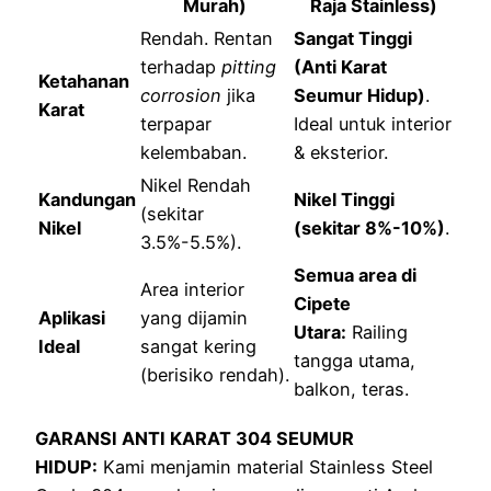
Murah)
Raja Stainless)
Rendah. Rentan
Sangat Tinggi
terhadap
pitting
(Anti Karat
Ketahanan
corrosion
jika
Seumur Hidup)
.
Karat
terpapar
Ideal untuk interior
kelembaban.
& eksterior.
Nikel Rendah
Kandungan
Nikel Tinggi
(sekitar
Nikel
(sekitar 8%-10%)
.
3.5%-5.5%).
Semua area di
Area interior
Cipete
Aplikasi
yang dijamin
Utara:
Railing
Ideal
sangat kering
tangga utama,
(berisiko rendah).
balkon, teras.
GARANSI ANTI KARAT 304 SEUMUR
HIDUP:
Kami menjamin material Stainless Steel